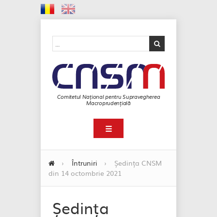
Comitetul Național pentru Supravegherea
Macroprudențială
☰
›
Întruniri
›
Ședința CNSM
din 14 octombrie 2021
Ședința