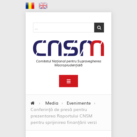
Comitetul Național pentru Supravegherea
Macroprudențială
☰
›
Media
›
Evenimente
›
Conferință de presă pentru
prezentarea Raportului CNSM
pentru sprijinirea finanțării verzi