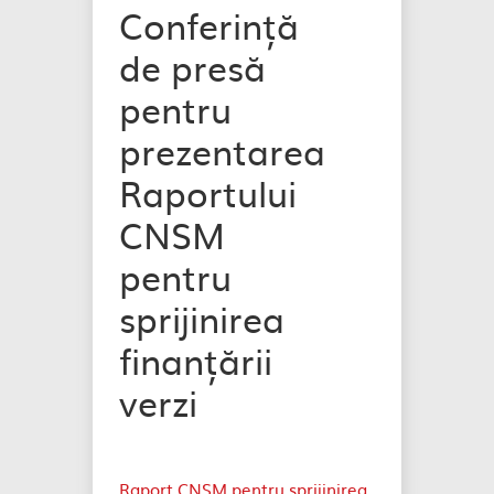
Conferință
de presă
pentru
prezentarea
Raportului
CNSM
pentru
sprijinirea
finanțării
verzi
Raport CNSM pentru sprijinirea