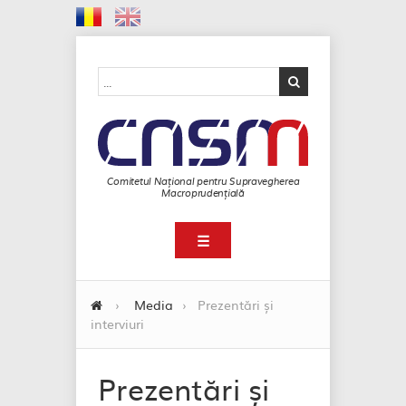
Comitetul Național pentru Supravegherea
Macroprudențială
☰
›
Media
›
Prezentări și
interviuri
Prezentări și