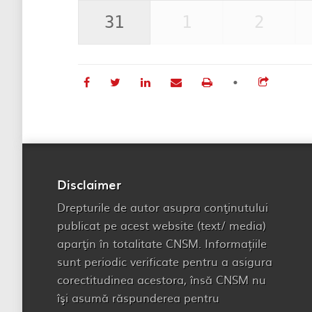
31
1
2
•
Disclaimer
Drepturile de autor asupra conţinutului
publicat pe acest website (text/ media)
aparţin în totalitate CNSM. Informațiile
sunt periodic verificate pentru a asigura
corectitudinea acestora, însă CNSM nu
îşi asumă răspunderea pentru