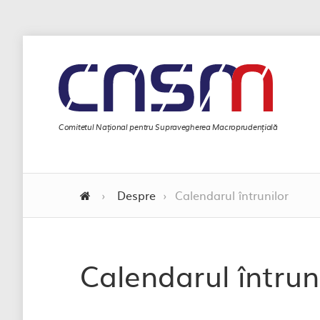
Comitetul Național pentru Supravegherea Macroprudențială
›
Despre
›
Calendarul întrunilor
Calendarul întrun