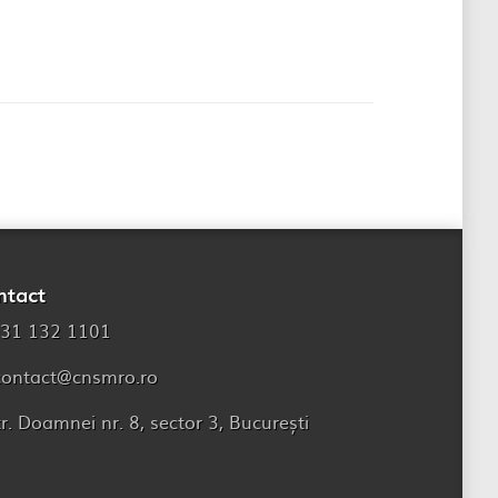
ntact
31 132 1101
contact@cnsmro.ro
tr. Doamnei nr. 8, sector 3, București