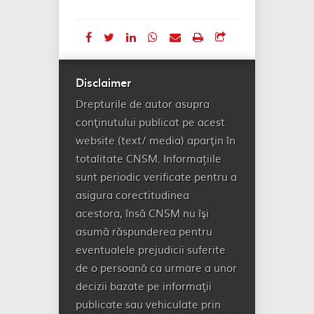
Disclaimer
Drepturile de autor asupra
conţinutului publicat pe acest
website (text/ media) aparţin în
totalitate CNSM. Informațiile
sunt periodic verificate pentru a
asigura corectitudinea
acestora, însă CNSM nu îşi
asumă răspunderea pentru
eventualele prejudicii suferite
de o persoană ca urmare a unor
decizii bazate pe informaţii
publicate sau vehiculate prin