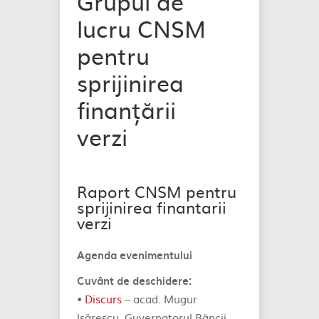
Grupul de
lucru CNSM
pentru
sprijinirea
finanțării
verzi
Raport CNSM pentru
sprijinirea finantarii
verzi
Agenda evenimentului
Cuvânt de deschidere:
•
Discurs
– acad. Mugur
lsărescu, Guvernatorul Băncii