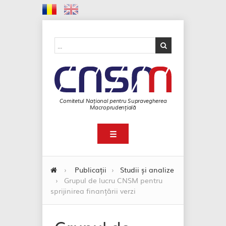
Comitetul Național pentru Supravegherea
Macroprudențială
☰
›
Publicații
›
Studii și analize
›
Grupul de lucru CNSM pentru
sprijinirea finanțării verzi