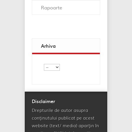
Rapoarte
Arhiva
Disclaimer
Drepturile de autor asupra
conţinutului publicat pe acest
website (text/ media) aparţin în