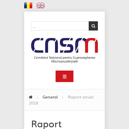
Comitetul Național pentru Supravegherea
Macroprudențială
☰
›
General
›
Raport anual
2018
Raport