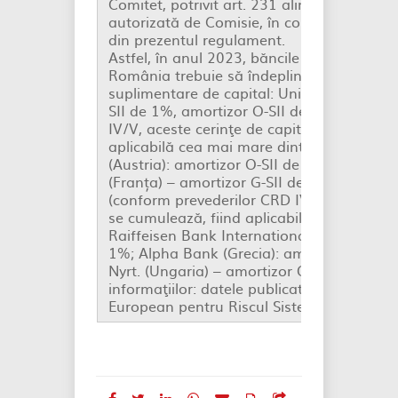
Comitet, potrivit art. 231 alin. (1) din pre
autorizată de Comisie, în conformitate cu a
din prezentul regulament.
Astfel, în anul 2023, băncile mamă care deț
România trebuie să îndeplinească următoa
suplimentare de capital: UniCredit SpA (Ita
SII de 1%, amortizor O-SII de 1% (confor
IV/V, aceste cerinţe de capital nu se cumu
aplicabilă cea mai mare dintre acestea); 
(Austria): amortizor O-SII de 1%; Societe
(Franța) – amortizor G-SII de 1%, amortiz
(conform prevederilor CRD IV/V, aceste ce
se cumulează, fiind aplicabilă cea mai mar
Raiffeisen Bank International AG (Austria)
1%; Alpha Bank (Grecia): amortizor O-SII
Nyrt. (Ungaria) – amortizor O-SII de 1% î
informaţiilor: datele publicate pe website-
European pentru Riscul Sistemic (CERS).