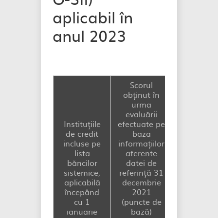
aplicabil în
anul 2023
Scorul
obținut în
urma
evaluării
Instituțiile
efectuate pe
de credit
baza
incluse pe
informațiilor
Nivel d
lista
aferente
aplicare 
băncilor
datei de
amortizoru
sistemice,
referință 31
O-SII
aplicabilă
decembrie
începând 
începând
2021
1 ianuar
cu 1
(puncte de
2023
**
ianuarie
bază)