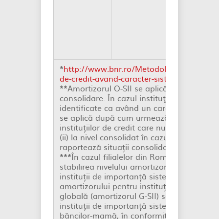
d
finaliza
fuziunii 
absorbți
Băn
Române
*
http://www.bnr.ro/Metodologia-de-identific
de-credit-avand-caracter-sistemic-15313.
**
Amortizorul O-SII se aplică la cel mai îna
consolidare. În cazul instituţiilor de credi
identificate ca având un caracter sistemic,
se aplică după cum urmează: (i) la nivel in
instituțiilor de credit care nu fac parte di
(ii) la nivel consolidat în cazul instituțiilor
raportează situații consolidate, întocmite 
***
În cazul filialelor din România ale instit
stabilirea nivelului amortizorului de capita
instituții de importanță sistemică s-a avut 
amortizorului pentru instituții de importa
globală (amortizorul G-SII) sau al amortizo
instituții de importanță sistemică (amortizo
băncilor-mamă, în conformitate cu preveder