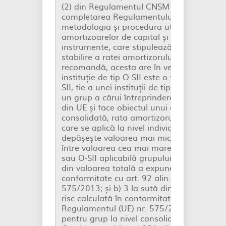
(2) din Regulamentul CNSM nr.1/2020 pen
completarea Regulamentului CNSM nr.2/2
metodologia și procedura utilizate pentru 
amortizoarelor de capital și sfera de aplic
instrumente, care stipulează următoarele: 
stabilire a ratei amortizorului O-SII pe ca
recomandă, acesta are în vedere că, în caz
instituție de tip O-SII este o filială fie a une
SII, fie a unei instituții de tip O-SII care este
un grup a cărui întreprindere-mamă este 
din UE și face obiectul unui amortizor O-S
consolidată, rata amortizorul O-SII pe ca
care se aplică la nivel individual sau subc
depășește valoarea mai mică dintre urmă
între valoarea cea mai mare dintre rata am
sau O-SII aplicabilă grupului la nivel conso
din valoarea totală a expunerii la risc calc
conformitate cu art. 92 alin. (3) din Regul
575/2013; și b) 3 la sută din valoarea tota
risc calculată în conformitate cu art. 92 ali
Regulamentul (UE) nr. 575/2013 sau rata a
pentru grup la nivel consolidat a fost re