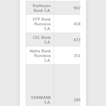
Raiffeisen
907
consoli
Bank S.A.
OTP Bank
Romania
458
consoli
S.A.
CEC Bank
433
individ
S.A.
Alpha Bank
România
351
individ
S.A.
Consoli
până la d
finaliz
fuziunii 
absorbți
Băn
EXIMBANK
Române
289
S.A.
Individ