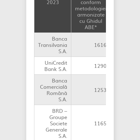
2023
conform
metodologiei
armonizate
cu Ghidul
ABE
*
Banca
Transilvania
1616
consoli
S.A.
UniCredit
1290
consoli
Bank S.A.
Banca
Comercială
1253
consoli
Română
S.A.
BRD –
Groupe
Societe
1165
consoli
Generale
S.A.