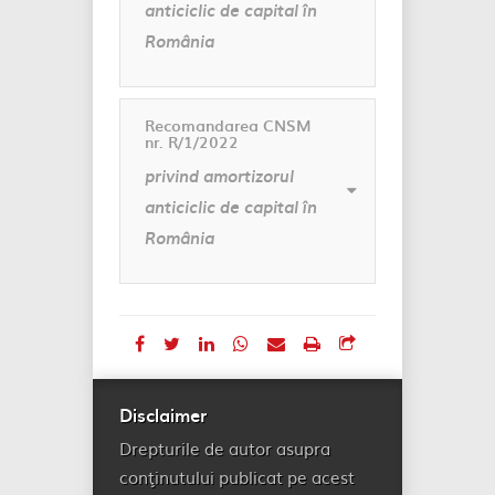
anticiclic de capital în
România
Recomandarea CNSM
nr. R/1/2022
privind amortizorul
anticiclic de capital în
România
Disclaimer
Drepturile de autor asupra
conţinutului publicat pe acest