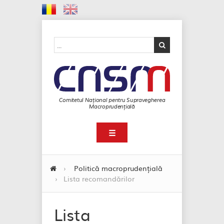
Comitetul Național pentru Supravegherea
Macroprudențială
☰
›
Politică macroprudențială
›
Lista recomandărilor
Lista