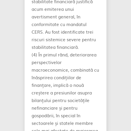
stabilitate financiară justifică
acum emiterea unui
avertisment general, în
conformitate cu mandatul
CERS. Au fost identificate trei
riscuri sistemice severe pentru
stabilitatea financiară.
(4) În primul rând, deteriorarea
perspectivelor
macroeconomice, combinată cu
înăsprirea condițiilor de
finanțare, implică o nouă
creștere a presiunilor asupra
bilanțului pentru societățile
nefinanciare și pentru
gospodării, în special în
sectoarele și statele membre
cele mai afectate de majorarea