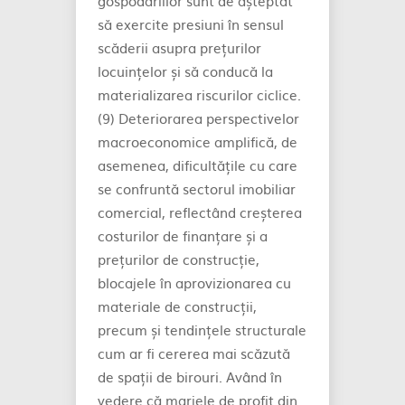
gospodăriilor sunt de așteptat
să exercite presiuni în sensul
scăderii asupra prețurilor
locuințelor și să conducă la
materializarea riscurilor ciclice.
(9) Deteriorarea perspectivelor
macroeconomice amplifică, de
asemenea, dificultățile cu care
se confruntă sectorul imobiliar
comercial, reflectând creșterea
costurilor de finanțare și a
prețurilor de construcție,
blocajele în aprovizionarea cu
materiale de construcții,
precum și tendințele structurale
cum ar fi cererea mai scăzută
de spații de birouri. Având în
vedere că marjele de profit din