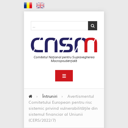
Comitetul Național pentru Supravegherea
Macroprudențială
☰
›
Întruniri
›
Avertismentul
Comitetului European pentru risc
sistemic privind vulnerabilitățile din
sistemul financiar al Uniunii
(CERS/2022/7)