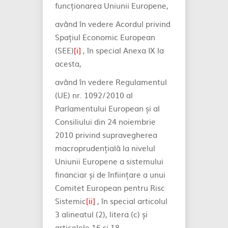
funcționarea Uniunii Europene,
având în vedere Acordul privind
Spațiul Economic European
(SEE)
[i]
, în special Anexa IX la
acesta,
având în vedere Regulamentul
(UE) nr. 1092/2010 al
Parlamentului European și al
Consiliului din 24 noiembrie
2010 privind supravegherea
macroprudențială la nivelul
Uniunii Europene a sistemului
financiar și de înființare a unui
Comitet European pentru Risc
Sistemic
[ii]
, în special articolul
3 alineatul (2), litera (c) și
articolele 16 și 18,