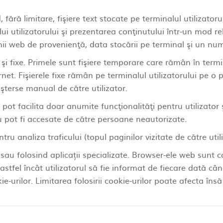
, fără limitare, fişiere text stocate pe terminalul utilizatoru
ui utilizatorului şi prezentarea conţinutului într-un mod rel
nii web de provenienţă, data stocării pe terminal şi un num
e şi fixe. Primele sunt fişiere temporare care rămân în term
rnet. Fişierele fixe rămân pe terminalul utilizatorului pe o
şterse manual de către utilizator.
r pot facilita doar anumite funcţionalităţi pentru utilizato
 nu pot fi accesate de către persoane neautorizate.
u analiza traficului (topul paginilor vizitate de către utili
r sau folosind aplicații specializate. Browser-ele web sunt
 astfel încât utilizatorul să fie informat de fiecare dată c
urilor. Limitarea folosirii cookie-urilor poate afecta însă