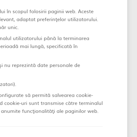
lui în scopul folosirii paginii web. Aceste
evant, adaptat preferinţelor utilizatorului.
ăr unic.
inalul utilizatorului până la terminarea
 perioadă mai lungă, specificată în
r și nu reprezintă date personale de
zatori).
 configurate să permită salvearea cookie-
ând cookie-uri sunt transmise către terminalul
 anumite funcţionalităţi ale paginilor web.