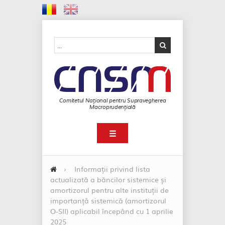
Comitetul Național pentru Supravegherea
Macroprudențială
☰
›
Informații privind lista
actualizată a băncilor sistemice și
amortizorul pentru alte instituții de
importanță sistemică (amortizorul
O-SII) aplicabil începând cu 1 aprilie
2025