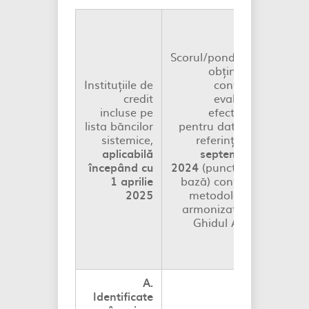
Scorul/ponderea
obținut/ă
Instituțiile de
conform
credit
evaluării
incluse pe
efectuate
apl
lista băncilor
pentru data de
amorti
sistemice,
referință
30
aplicabilă
septembrie
înce
începând cu
2024
(puncte de
1 aprilie
bază) conform
2025
metodologiei
armonizate cu
Ghidul ABE*
A.
Identificate