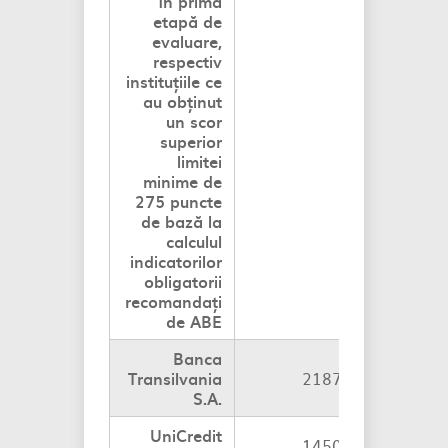
în prima
etapă de
evaluare,
respectiv
instituțiile ce
au obținut
un scor
superior
limitei
minime de
275 puncte
de bază la
calculul
indicatorilor
obligatorii
recomandați
de ABE
Banca
Transilvania
2187 p.b.
Con
S.A.
UniCredit
1450 p.b.
Con