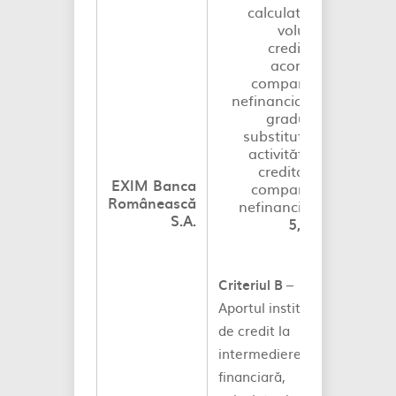
calculat prin
volumul
creditelor
acordate
companiilor
nefinanciare şi
gradul de
substituţie al
activităţii de
creditare a
EXIM B
anca
companiilor
Românească
nefinanciare:
S.A.
5,63%
In
–
Criteriul B
Aportul instituţiei
de credit la
intermedierea
financiară,