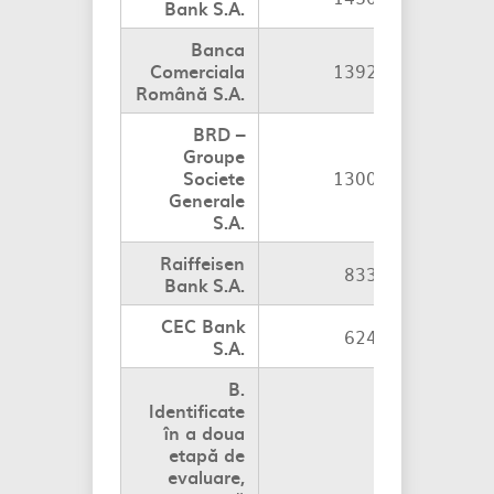
Bank S.A.
Banca
Comerciala
1392 p.b.
Con
Română S.A.
BRD –
Groupe
Societe
1300 p.b.
Con
Generale
S.A.
Raiffeisen
833 p.b.
Con
Bank S.A.
CEC Bank
624 p.b.
Con
S.A.
B.
Identificate
în a doua
etapă de
evaluare,